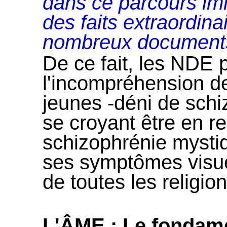
dans ce parcours i
des faits extraordina
nombreux documents 
De ce fait, les NDE p
l'incompréhension de
jeunes -déni de schi
se croyant être en re
schizophrénie mystiq
ses symptômes visuel
de toutes les religio
L'ÂME : Le fondame