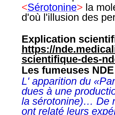
<
Sérotonine
>
la mol
d'où l'illusion d
es per
Explication scienti
https://nde.medicali
scientifique-des-nd
Les fumeuses NDE
L' apparition du «Par
dues à une producti
la sérotonine)… De
ont relaté leurs exp