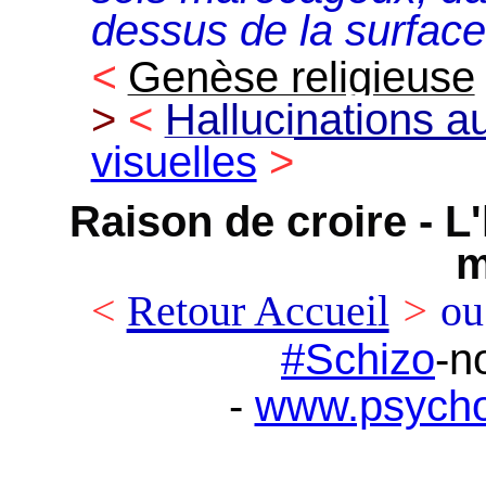
dessus de la surface
<
Genèse religieuse
>
<
Hallucinations au
visuelles
>
Raison de croire - L
m
<
Retour Accueil
>
ou
#
Schizo
-n
-
www.psycho