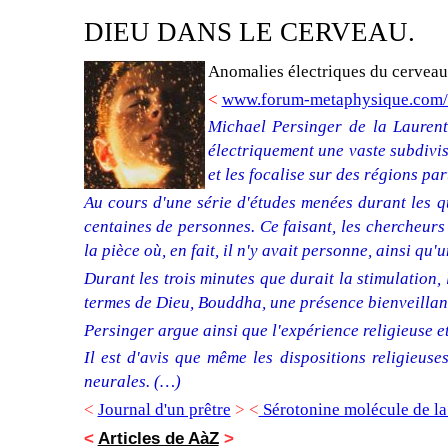
DIEU DANS LE CERVEAU.
Anomalies électriques du cerveau
<
www.forum-metaphysique.com/t
Michael Persinger de la Laurent
électriquement une vaste subdivi
et les focalise sur des régions pa
Au cours d'une série d'études menées durant les q
centaines de personnes. Ce faisant, les chercheurs 
la pièce où, en fait, il n'y avait personne, ainsi q
Durant les trois minutes que durait la stimulation, 
termes de Dieu, Bouddha, une présence bienveillant
Persinger argue ainsi que l'expérience religieuse e
Il est d'avis que même les dispositions religieus
neurales. (…)
<
Journal d'un prêtre
> <
Sérotonine molécule de la
<
Articles de AàZ
>