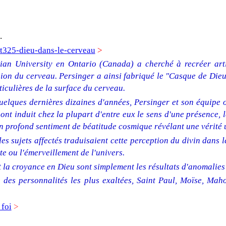
.
325-dieu-dans-le-cerveau
>
ian University en Ontario (Canada) a cherché à recréer artif
sion du cerveau. Persinger a ainsi fabriqué le "Casque de Die
rticulières de la surface du cerveau.
uelques dernières dizaines d'années, Persinger et son équipe 
ont induit chez la plupart d'entre eux le sens d'une présence, 
u'un profond sentiment de béatitude cosmique révélant une vérité 
les sujets affectés traduisaient cette perception du divin dans 
e ou l'émerveillement de l'univers.
t la croyance en Dieu sont simplement les résultats d'anomalie
es des personnalités les plus exaltées, Saint Paul, Moïse, Mah
 foi
>