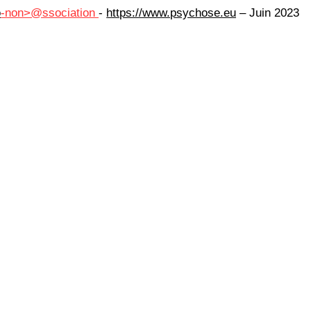
o
-non>@ssociation
-
https://www.psychose.eu
– Juin 2023